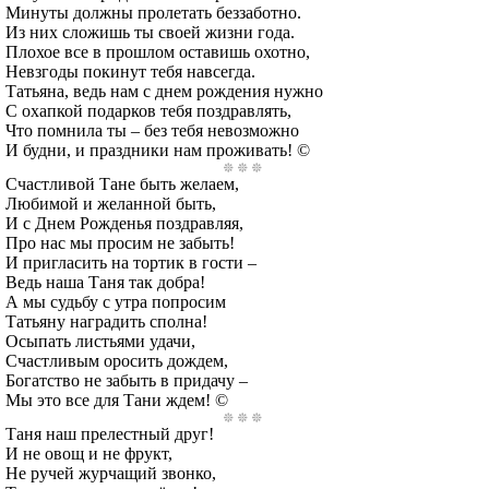
Минуты должны пролетать беззаботно.
Из них сложишь ты своей жизни года.
Плохое все в прошлом оставишь охотно,
Невзгоды покинут тебя навсегда.
Татьяна, ведь нам с днем рождения нужно
С охапкой подарков тебя поздравлять,
Что помнила ты – без тебя невозможно
И будни, и праздники нам проживать! ©
Счастливой Тане быть желаем,
Любимой и желанной быть,
И с Днем Рожденья поздравляя,
Про нас мы просим не забыть!
И пригласить на тортик в гости –
Ведь наша Таня так добра!
А мы судьбу с утра попросим
Татьяну наградить сполна!
Осыпать листьями удачи,
Счастливым оросить дождем,
Богатство не забыть в придачу –
Мы это все для Тани ждем! ©
Таня наш прелестный друг!
И не овощ и не фрукт,
Не ручей журчащий звонко,