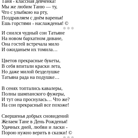
Таня - классная девчёнка!
Мы же любим Таню — ту,
Что с улыбкою на рту,
Поздравляем с днём варенья!
Ешь горстями - наслажденья! ©
И снился чудный сон Татьяне
На новом бархатном диване,
Она гостей встречала мило
И ожиданьем их томила…
Цветов прекрасные букеты,
В себя впитали краски лета,
Но даже милой безделушке
Татьяна рада на подушке…
В сенях топтались кавалеры,
Полны шампанского фужеры,
И тут она проснулась… Что же?
На сон прекрасный все похоже!
Свершенья добрых сновидений
Желаем Тане в День Рожденья!
Удачных дней, любви и ласки -
Порою нужно верить в сказки! ©