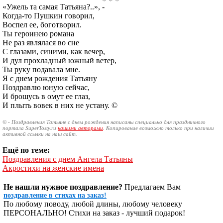
«Ужель та самая Татьяна?..», -
Когда-то Пушкин говорил,
Воспел ее, боготворил.
Ты героинею романа
Не раз являлася во сне
С глазами, синими, как вечер,
И дул прохладный южный ветер,
Ты руку подавала мне.
Я с днем рождения Татьяну
Поздравлю юную сейчас,
И брошусь в омут ее глаз,
И плыть вовек в них не устану. ©
© - Поздравления Татьяне с днем рождения написаны специально для праздничного
портала SuperTosty.ru
нашими авторами
. Копирование возможно только при наличии
активной ссылки на наш сайт.
Ещё по теме:
Поздравления с днем Ангела Татьяны
Акростихи на женские имена
Не нашли нужное поздравление?
Предлагаем Вам
поздравление в стихах на заказ!
По любому поводу, любой длины, любому человеку
ПЕРСОНАЛЬНО! Стихи на заказ - лучший подарок!