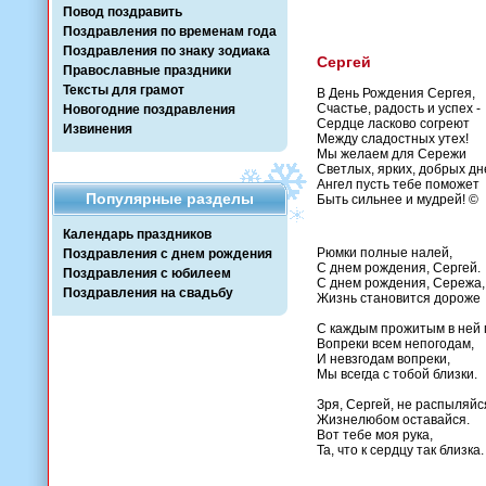
Повод поздравить
Поздравления по временам года
Поздравления по знаку зодиака
Сергей
Православные праздники
Тексты для грамот
В День Рождения Сергея,
Счастье, радость и успех -
Новогодние поздравления
Сердце ласково согреют
Извинения
Между сладостных утех!
Мы желаем для Сережи
Светлых, ярких, добрых дн
Ангел пусть тебе поможет
Популярные разделы
Быть сильнее и мудрей! ©
Календарь праздников
Рюмки полные налей,
Поздравления с днем рождения
С днем рождения, Сергей.
Поздравления с юбилеем
С днем рождения, Сережа,
Поздравления на свадьбу
Жизнь становится дороже
С каждым прожитым в ней 
Вопреки всем непогодам,
И невзгодам вопреки,
Мы всегда с тобой близки.
Зря, Сергей, не распыляйс
Жизнелюбом оставайся.
Вот тебе моя рука,
Та, что к сердцу так близка.