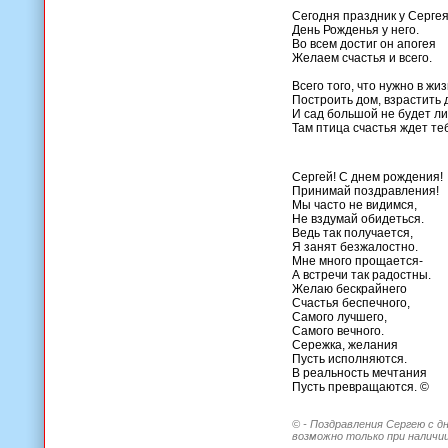
Сегодня праздник у Серге
День Рожденья у него.
Во всем достиг он апогея
Желаем счастья и всего.
Всего того, что нужно в жи
Построить дом, взрастить 
И сад большой не будет л
Там птица счастья ждет те
Сергей! С днем рождения!
Принимай поздравления!
Мы часто не видимся,
Не вздумай обидеться.
Ведь так получается,
Я занят безжалостно.
Мне много прощается-
А встречи так радостны.
Желаю бескрайнего
Счастья беспечного,
Самого лучшего,
Самого вечного.
Сережка, желания
Пусть исполняются.
В реальность мечтания
Пусть превращаются. ©
© - Поздравления Сергею с д
возможно только при наличии