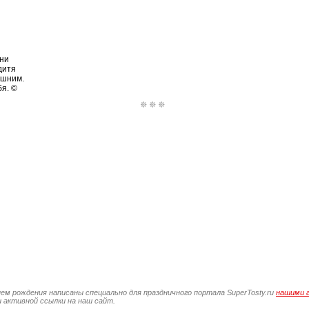
я
зни
дитя
ишним.
бя. ©
нем рождения написаны специально для праздничного портала SuperTosty.ru
нашими 
 активной ссылки на наш сайт.