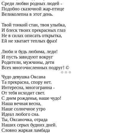
Среди любви родных людей -
Подобно сказочной жар-птице
Великолепна в этот день.
Твой тонкий стан, твоя улыбка,
И блеск твоих прекрасных глаз
Не в силах описать открытка,
Ей не хватает теплых фраз!
Люби и будь любима, леди!
И пусть завидуют вокруг
Родители, мужчины, дети
Всех многочисленных подруг! ©
Чудо девушка Оксана
Та прекрасна, спору нет.
Интересна, многогранна -
От тебя исходит свет.
С днем рожденья, наше чудо!
Наша вечная весна,
Наше солнечное утро
Идеал любого сна.
Ты, Оксаночка, отрада
Наших серых будних дней.
Словно жаркая ламбада