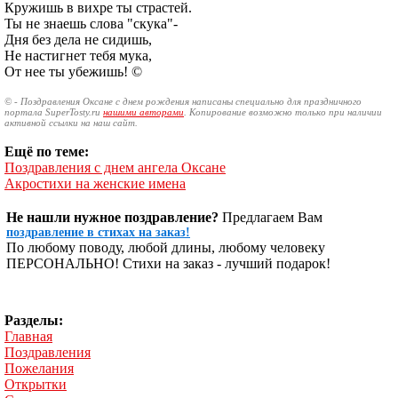
Кружишь в вихре ты страстей.
Ты не знаешь слова "скука"-
Дня без дела не сидишь,
Не настигнет тебя мука,
От нее ты убежишь! ©
© - Поздравления Оксане с днем рождения написаны специально для праздничного
портала SuperTosty.ru
нашими авторами
. Копирование возможно только при наличии
активной ссылки на наш сайт.
Ещё по теме:
Поздравления с днем ангела Оксане
Акростихи на женские имена
Не нашли нужное поздравление?
Предлагаем Вам
поздравление в стихах на заказ!
По любому поводу, любой длины, любому человеку
ПЕРСОНАЛЬНО! Стихи на заказ - лучший подарок!
Разделы:
Главная
Поздравления
Пожелания
Открытки