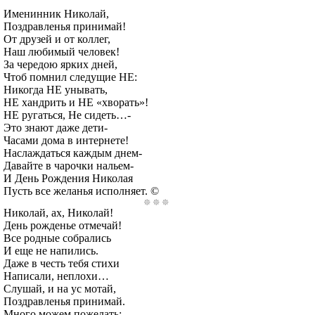
Именинник Николай,
Поздравленья принимай!
От друзей и от коллег,
Наш любимый человек!
За чередою ярких дней,
Чтоб помнил следущие НЕ:
Никогда НЕ унывать,
НЕ хандрить и НЕ «хворать»!
НЕ ругаться, Не сидеть…-
Это знают даже дети-
Часами дома в интернете!
Наслаждаться каждым днем-
Давайте в чарочки нальем-
И День Рождения Николая
Пусть все желанья исполняет. ©
Николай, ах, Николай!
День рожденье отмечай!
Все родные собрались
И еще не напились.
Даже в честь тебя стихи
Написали, неплохи…
Слушай, и на ус мотай,
Поздравленья принимай.
Много можем пожелать: