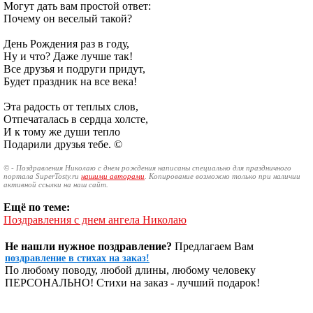
Могут дать вам простой ответ:
Почему он веселый такой?
День Рождения раз в году,
Ну и что? Даже лучше так!
Все друзья и подруги придут,
Будет праздник на все века!
Эта радость от теплых слов,
Отпечаталась в сердца холсте,
И к тому же души тепло
Подарили друзья тебе. ©
© - Поздравления Николаю с днем рождения написаны специально для праздничного
портала SuperTosty.ru
нашими авторами
. Копирование возможно только при наличии
активной ссылки на наш сайт.
Ещё по теме:
Поздравления с днем ангела Николаю
Не нашли нужное поздравление?
Предлагаем Вам
поздравление в стихах на заказ!
По любому поводу, любой длины, любому человеку
ПЕРСОНАЛЬНО! Стихи на заказ - лучший подарок!