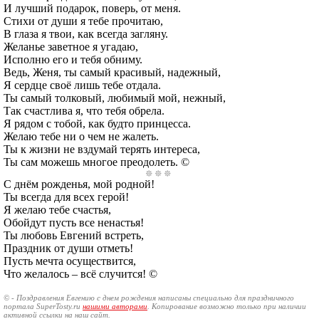
И лучший подарок, поверь, от меня.
Стихи от души я тебе прочитаю,
В глаза я твои, как всегда загляну.
Желанье заветное я угадаю,
Исполню его и тебя обниму.
Ведь, Женя, ты самый красивый, надежный,
Я сердце своё лишь тебе отдала.
Ты самый толковый, любимый мой, нежный,
Так счастлива я, что тебя обрела.
Я рядом с тобой, как будто принцесса.
Желаю тебе ни о чем не жалеть.
Ты к жизни не вздумай терять интереса,
Ты сам можешь многое преодолеть. ©
С днём рожденья, мой родной!
Ты всегда для всех герой!
Я желаю тебе счастья,
Обойдут пусть все ненастья!
Ты любовь Евгений встреть,
Праздник от души отметь!
Пусть мечта осуществится,
Что желалось – всё случится! ©
© - Поздравления Евгению с днем рождения написаны специально для праздничного
портала SuperTosty.ru
нашими авторами
. Копирование возможно только при наличии
активной ссылки на наш сайт.