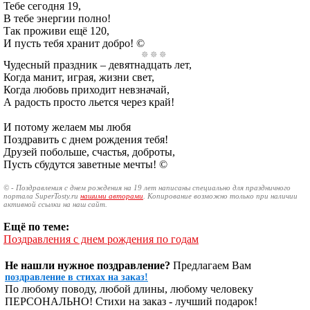
Тебе сегодня 19,
В тебе энергии полно!
Так проживи ещё 120,
И пусть тебя хранит добро! ©
Чудесный праздник – девятнадцать лет,
Когда манит, играя, жизни свет,
Когда любовь приходит невзначай,
А радость просто льется через край!
И потому желаем мы любя
Поздравить с днем рождения тебя!
Друзей побольше, счастья, доброты,
Пусть сбудутся заветные мечты! ©
© - Поздравления с днем рождения на 19 лет написаны специально для праздничного
портала SuperTosty.ru
нашими авторами
. Копирование возможно только при наличии
активной ссылки на наш сайт.
Ещё по теме:
Поздравления с днем рождения по годам
Не нашли нужное поздравление?
Предлагаем Вам
поздравление в стихах на заказ!
По любому поводу, любой длины, любому человеку
ПЕРСОНАЛЬНО! Стихи на заказ - лучший подарок!