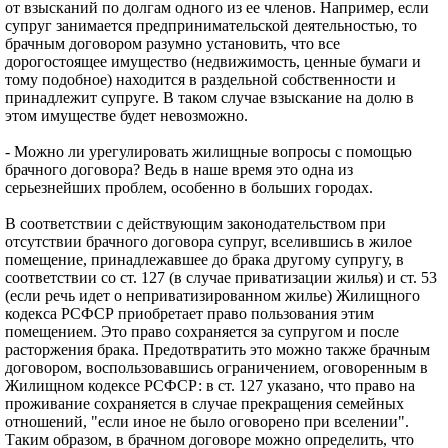
от взысканий по долгам одного из ее членов. Например, если
супруг занимается предпринимательской деятельностью, то
брачным договором разумно установить, что все
дорогостоящее имущество (недвижимость, ценные бумаги и
тому подобное) находится в раздельной собственности и
принадлежит супруге. В таком случае взыскание на долю в
этом имуществе будет невозможно.
- Можно ли урегулировать жилищные вопросы с помощью
брачного договора? Ведь в наше время это одна из
серьезнейших проблем, особенно в больших городах.
В соответствии с действующим законодательством при
отсутствии брачного договора супруг, вселившись в жилое
помещение, принадлежавшее до брака другому супругу, в
соответствии со ст. 127 (в случае приватизации жилья) и ст. 53
(если речь идет о неприватизированном жилье) Жилищного
кодекса РСФСР приобретает право пользования этим
помещением. Это право сохраняется за супругом и после
расторжения брака. Предотвратить это можно также брачным
договором, воспользовавшись ограничением, оговоренным в
Жилищном кодексе РСФСР: в ст. 127 указано, что право на
проживание сохраняется в случае прекращения семейных
отношений, "если иное не было оговорено при вселении".
Таким образом, в брачном договоре можно определить, что