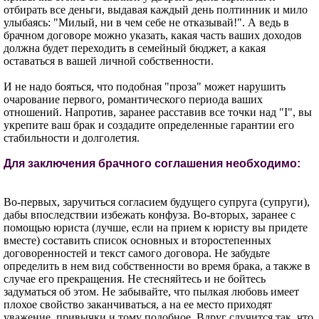
отбирать все деньги, выдавая каждый день полтинник и мило
улыбаясь: "Милый, ни в чем себе не отказывай!". А ведь в
брачном договоре можно указать, какая часть ваших доходов
должна будет переходить в семейный бюджет, а какая
оставаться в вашей личной собственности.
И не надо бояться, что подобная "проза" может нарушить
очарование первого, романтического периода ваших
отношений. Напротив, заранее расставив все точки над "I", вы
укрепите ваш брак и создадите определенные гарантии его
стабильности и долголетия.
Для заключения брачного соглашения необходимо:
Во-первых, заручиться согласием будущего супруга (супруги),
дабы впоследствии избежать конфуза. Во-вторых, заранее с
помощью юриста (лучше, если на прием к юристу вы придете
вместе) составить список основных и второстепенных
договоренностей и текст самого договора. Не забудьте
определить в нем вид собственности во время брака, а также в
случае его прекращения. Не стесняйтесь и не бойтесь
задуматься об этом. Не забывайте, что пылкая любовь имеет
плохое свойство заканчиваться, а на ее место приходят
уважение, привычки и тому подобное. Вдруг случится так, что