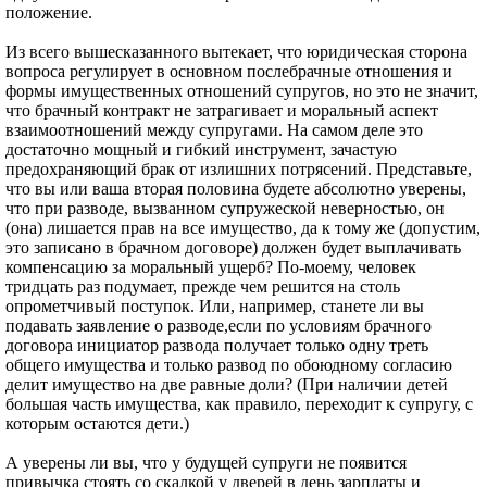
положение.
Из всего вышесказанного вытекает, что юридическая сторона
вопроса регулирует в основном послебрачные отношения и
формы имущественных отношений супругов, но это не значит,
что брачный контракт не затрагивает и моральный аспект
взаимоотношений между супругами. На самом деле это
достаточно мощный и гибкий инструмент, зачастую
предохраняющий брак от излишних потрясений. Представьте,
что вы или ваша вторая половина будете абсолютно уверены,
что при разводе, вызванном супружеской неверностью, он
(она) лишается прав на все имущество, да к тому же (допустим,
это записано в брачном договоре) должен будет выплачивать
компенсацию за моральный ущерб? По-моему, человек
тридцать раз подумает, прежде чем решится на столь
опрометчивый поступок. Или, например, станете ли вы
подавать заявление о разводе,если по условиям брачного
договора инициатор развода получает только одну треть
общего имущества и только развод по обоюдному согласию
делит имущество на две равные доли? (При наличии детей
большая часть имущества, как правило, переходит к супругу, с
которым остаются дети.)
А уверены ли вы, что у будущей супруги не появится
привычка стоять со скалкой у дверей в день зарплаты и