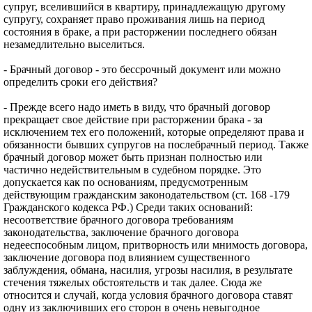
супруг, вселившийся в квартиру, принадлежащую другому
супругу, сохраняет право проживания лишь на период
состояния в браке, а при расторжении последнего обязан
незамедлительно выселиться.
- Брачный договор - это бессрочный документ или можно
определить сроки его действия?
- Прежде всего надо иметь в виду, что брачный договор
прекращает свое действие при расторжении брака - за
исключением тех его положений, которые определяют права и
обязанности бывших супругов на послебрачный период. Также
брачный договор может быть признан полностью или
частично недействительным в судебном порядке. Это
допускается как по основаниям, предусмотренным
действующим гражданским законодательством (ст. 168 -179
Гражданского кодекса РФ.) Среди таких оснований:
несоответствие брачного договора требованиям
законодательства, заключение брачного договора
недееспособным лицом, притворность или мнимость договора,
заключение договора под влиянием существенного
заблуждения, обмана, насилия, угрозы насилия, в результате
стечения тяжелых обстоятельств и так далее. Сюда же
относится и случай, когда условия брачного договора ставят
одну из заключивших его сторон в очень невыгодное