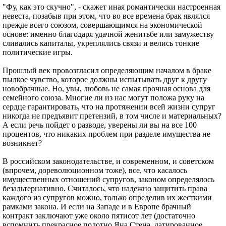
"Фу, как это скучно", - скажет иная романтически настроенная
невеста, позабыв при этом, что во все времена брак являлся
прежде всего союзом, совершающимся на экономической
основе: именно благодаря удачной женитьбе или замужеству
сливались капиталы, укреплялись связи и велись тонкие
политические игры.
Прошлый век провозгласил определяющим началом в браке
пылкое чувство, которое должны испытывать друг к другу
новобрачные. Но, увы, любовь не самая прочная основа для
семейного союза. Многие ли из нас могут положа руку на
сердце гарантировать, что на протяжении всей жизни супруг
никогда не предъявит претензий, в том числе и материальных?
А если речь пойдет о разводе, уверены ли вы на все 100
процентов, что никаких проблем при разделе имущества не
возникнет?
В российском законодательстве, и современном, и советском
(впрочем, дореволюционном тоже), все, что касалось
имущественных отношений супругов, законом определялось
безальтернативно. Считалось, что надежно защитить права
каждого из супругов можно, только определив их жесткими
рамками закона. И если на Западе и в Европе брачный
контракт заключают уже около пятисот лет (достаточно
вспомнить прекрасное полотно Яна Стена, датированное