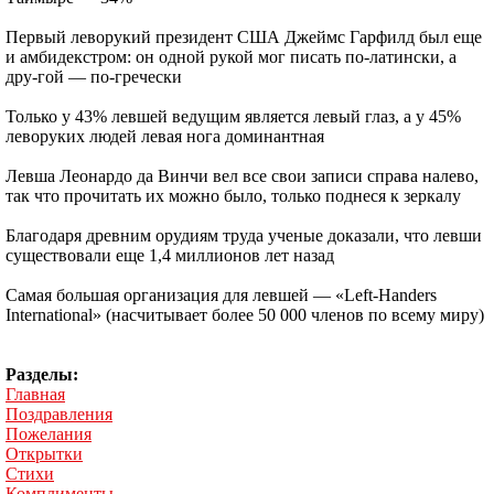
Первый леворукий президент США Джеймс Гарфилд был еще
и амбидекстром: он одной рукой мог писать по-латински, а
дру-гой — по-гречески
Только у 43% левшей ведущим является левый глаз, а у 45%
леворуких людей левая нога доминантная
Левша Леонардо да Винчи вел все свои записи справа налево,
так что прочитать их можно было, только поднеся к зеркалу
Благодаря древним орудиям труда ученые доказали, что левши
существовали еще 1,4 миллионов лет назад
Самая большая организация для левшей — «Left-Handers
International» (насчитывает более 50 000 членов по всему миру)
Разделы:
Главная
Поздравления
Пожелания
Открытки
Стихи
Комплименты