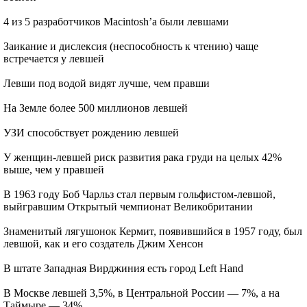
4 из 5 разработчиков Macintosh’а были левшами
Заикание и дислексия (неспособность к чтению) чаще
встречается у левшей
Левши под водой видят лучше, чем правши
На Земле более 500 миллионов левшей
УЗИ способствует рождению левшей
У женщин-левшей риск развития рака груди на целых 42%
выше, чем у правшей
В 1963 году Боб Чарльз стал первым гольфистом-левшой,
выйгравшим Открытый чемпионат Великобритании
Знаменитый лягушонок Кермит, появившийся в 1957 году, был
левшой, как и его создатель Джим Хенсон
В штате Западная Вирджиния есть город Left Hand
В Москве левшей 3,5%, в Центральной России — 7%, а на
Таймыре — 34%