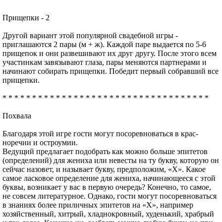
Прищепки - 2
Другой вариант этой популярной свадебной игры -
приглашаются 2 пары (м + ж). Каждой паре выдается по 5-6
прищепок и они развешивают их друг другу. После этого всем
участинкам завязывают глаза, пары меняются партнерами и
начинают собирать прищепки. Победит первый собравший все
прищепки.
* * * * * * * * * * * * * * * * * * * * * * * * * * * * * * * * * * *
Похвала
Благодаря этой игре гости могут посоревноваться в крас­
норечии и остроумии.
Ведущий предлагает подобрать как можно больше эпи­тетов
(определений) для жениха или невесты на ту букву, которую он
сейчас назовет, и называет букву, предполо­жим, «X». Какое
самое ласковое определение для жени­ха, начинающееся с этой
буквы, возникает у вас в первую очередь? Конечно, то самое,
не совсем литературное. Од­нако, гости могут посоревноваться
в знаниях более при­личных эпитетов на «X», например
хозяйственный, хит­рый, хладнокровный, худенький, храбрый