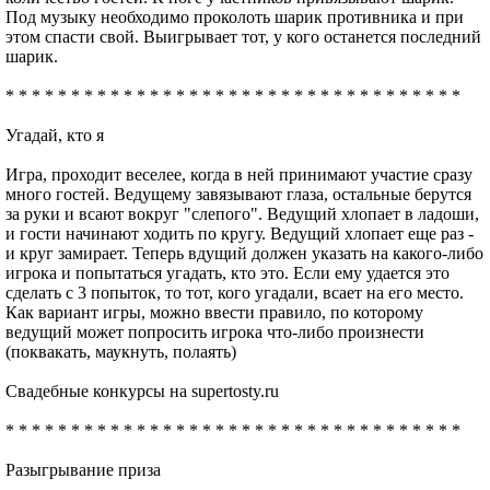
Под музыку необходимо проколоть шарик противника и при
этом спасти свой. Выигрывает тот, у кого останется последний
шарик.
* * * * * * * * * * * * * * * * * * * * * * * * * * * * * * * * * * *
Угадай, кто я
Игра, проходит веселее, когда в ней принимают участие сразу
много гостей. Ведущему завязывают глаза, остальные берутся
за руки и всают вокруг "слепого". Ведущий хлопает в ладоши,
и гости начинают ходить по кругу. Ведущий хлопает еще раз -
и круг замирает. Теперь вдущий должен указать на какого-либо
игрока и попытаться угадать, кто это. Если ему удается это
сделать с 3 попыток, то тот, кого угадали, всает на его место.
Как вариант игры, можно ввести правило, по которому
ведущий может попросить игрока что-либо произнести
(поквакать, маукнуть, полаять)
Свадебные конкурсы на supertosty.ru
* * * * * * * * * * * * * * * * * * * * * * * * * * * * * * * * * * *
Разыгрывание приза