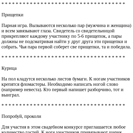
* * * * * * * * * * * * * * * * * * * * * * * * * * * * * * * * * * *
Прищепки
Парная игра. Вызываются несколько пар (мужчина и женщина)
и всем завязывают глаза. Свидетель со свидетельницой
прикрепляют каждому участнику по 5-6 прищепок, а пары
должны не подсматривая найти у друг друга эти прищепки и
собрать. Чья пара первой соберет све прищепки, та и победила.
* * * * * * * * * * * * * * * * * * * * * * * * * * * * * * * * * * *
Курица
На пол кладутся несколько листов бумаги. К ногам участников
крепятся фломастеры. Необходимо написать ногой слово
(например невеста). Кто первый напишет разборчиво, тот и
выиграл.
* * * * * * * * * * * * * * * * * * * * * * * * * * * * * * * * * * *
Попробуй, проколи
Для участия в этом свадебном конкурсе приглашается любое
количество гостей. К ноге участников привязывают шарик.