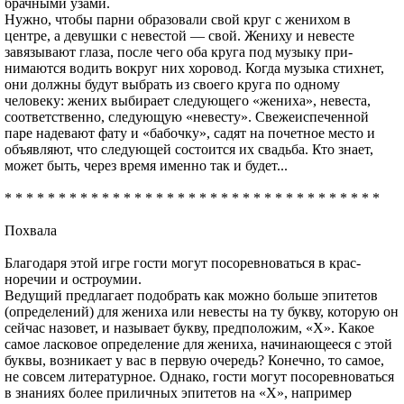
брачными узами.
Нужно, чтобы парни образовали свой круг с женихом в
центре, а девушки с невестой — свой. Жениху и невесте
завязывают глаза, после чего оба круга под музыку при­
нимаются водить вокруг них хоровод. Когда музыка стих­нет,
они должны будут выбрать из своего круга по одному
человеку: жених выбирает следующего «жениха», невес­та,
соответственно, следующую «невесту». Свежеиспечен­ной
паре надевают фату и «бабочку», садят на почетное место и
объявляют, что следующей состоится их свадьба. Кто знает,
может быть, через время именно так и будет...
* * * * * * * * * * * * * * * * * * * * * * * * * * * * * * * * * * *
Похвала
Благодаря этой игре гости могут посоревноваться в крас­
норечии и остроумии.
Ведущий предлагает подобрать как можно больше эпи­тетов
(определений) для жениха или невесты на ту букву, которую он
сейчас назовет, и называет букву, предполо­жим, «X». Какое
самое ласковое определение для жени­ха, начинающееся с этой
буквы, возникает у вас в первую очередь? Конечно, то самое,
не совсем литературное. Од­нако, гости могут посоревноваться
в знаниях более при­личных эпитетов на «X», например