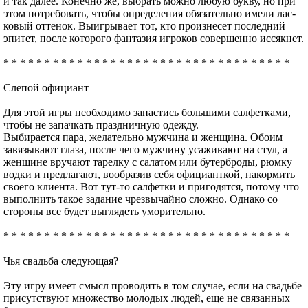
и так далее. Конечно же, выбрать можно любую букву, но при
этом потребовать, чтобы определения обязательно имели лас­
ковый оттенок. Выигрывает тот, кто произнесет последний
эпитет, пос­ле которого фантазия игроков совершенно иссякнет.
* * * * * * * * * * * * * * * * * * * * * * * * * * * * * * * * * * *
Слепой официант
Для этой игры необходимо запастись большими салфет­ками,
чтобы не запачкать праздничную одежду.
Выбирается пара, желательно мужчина и женщина. Обоим
завязывают глаза, после чего мужчину усаживают на стул, а
женщине вручают тарелку с салатом или бутер­броды, рюмку
водки и предлагают, вообразив себя офици­анткой, накормить
своего клиента. Вот тут-то салфетки и пригодятся, потому что
выполнить такое задание чрезвы­чайно сложно. Однако со
стороны все будет выглядеть умо­рительно.
* * * * * * * * * * * * * * * * * * * * * * * * * * * * * * * * * * *
Чья свадьба следующая?
Эту игру имеет смысл проводить в том случае, если на свадьбе
присутствуют множество молодых людей, еще не связанных