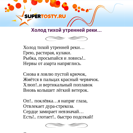
Холод тихой утренней реки…
Холод тихой утренней реки…
Грею, растирая, кулаки.
Рыбка, просыпайся и ловись!..
Нервы от азарта напряглись.
Снова я ловлю пустой крючок,
Жмётся в пальцах красный червячок.
Хлюп!..и вертикальный поплавок
Вновь колышет лёгкий ветерок.
Оп!.. поклёвка…я напряг глаза,
Отвлекает дура-стрекоза.
Сердце замирает невзначай…
Есть!.. глотает!.. быстро подсекай!