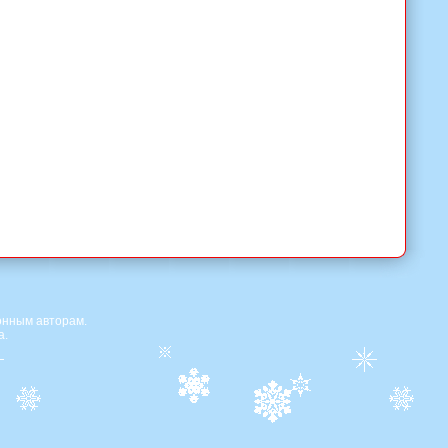
онным авторам.
а.