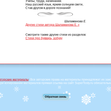
Учебы, труда, начинаний.
Наш русский язык, ярким солнцем свети,
Став другом в дороге познаний!
Шаламанова Е.
Другие стихи автора Шаламанова Е. »
Смотрите также другие стихи из разделов:
Стихи про букварь, азбуку
вторские материалы
. Все авторские права на материалы принадлежат их зак
ри копировании материалов прямая ссылка на сайт SuperTosty.ru обязательн
Обратная связь