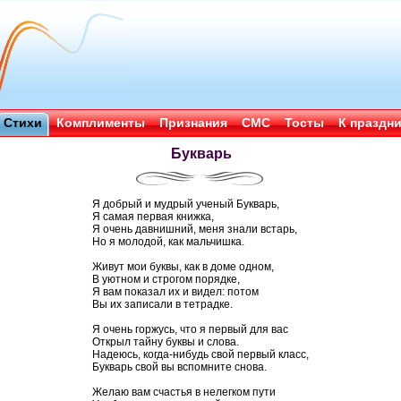
Стихи
Комплименты
Признания
СМС
Тосты
К праздн
Букварь
Я добрый и мудрый ученый Букварь,
Я самая первая книжка,
Я очень давнишний, меня знали встарь,
Но я молодой, как мальчишка.
Живут мои буквы, как в доме одном,
В уютном и строгом порядке,
Я вам показал их и видел: потом
Вы их записали в тетрадке.
Я очень горжусь, что я первый для вас
Открыл тайну буквы и слова.
Надеюсь, когда-нибудь свой первый класс,
Букварь свой вы вспомните снова.
Желаю вам счастья в нелегком пути