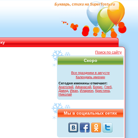
Букварь, стихи на SuperTosty.ru
ику
Поиск по сайту
Скоро
Все праздники в августе
Календарь именин
Сегодня именины отмечают:
Анатолий
,
Афанасий
,
Борис
,
Глеб
,
Давид
,
Иван
,
Иларион
,
Кристина
,
Николай
Мы в социальных сетях