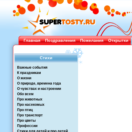
Главная
Поздравления
Пожелания
Открытки
Стихи
Важные события
К праздникам
О жизни
О природе, времена года
О чувствах и настроении
Обо всем
Про животных
Про насекомых
Про птиц
Про транспорт
Про цветы
Профессии
Стихи для детей и про детей