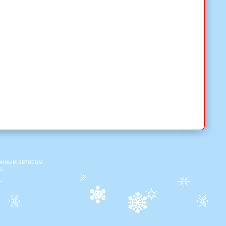
онным авторам.
а.