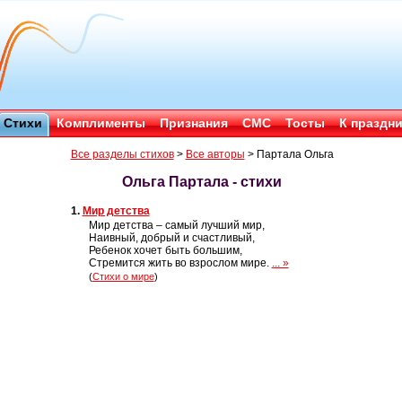
Стихи
Комплименты
Признания
СМС
Тосты
К праздн
Все разделы стихов
>
Все авторы
>
Партала Ольга
Ольга Партала - стихи
1.
Мир детства
Мир детства – самый лучший мир,
Наивный, добрый и счастливый,
Ребенок хочет быть большим,
Стремится жить во взрослом мире.
... »
(
Стихи о мире
)