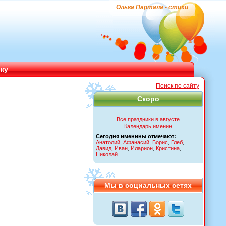
Ольга Партала - стихи
ику
Поиск по сайту
Скоро
Все праздники в августе
Календарь именин
Сегодня именины отмечают:
Анатолий
,
Афанасий
,
Борис
,
Глеб
,
Давид
,
Иван
,
Иларион
,
Кристина
,
Николай
Мы в социальных сетях