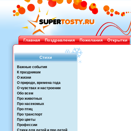
Главная
Поздравления
Пожелания
Открытки
Стихи
Важные события
К праздникам
О жизни
О природе, времена года
О чувствах и настроении
Обо всем
Про животных
Про насекомых
Про птиц
Про транспорт
Про цветы
Профессии
Стихи для детей и про детей