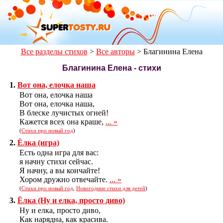
Все разделы стихов
>
Все авторы
>
Благинина Елена
Благинина Елена - стихи
1.
Вот она, елочка наша
Вот она, елочка наша
Вот она, елочка наша,
В блеске лучистых огней!
Кажется всех она краше,
... »
(
Стихи про новый год
)
2.
Ёлка (игра)
Есть одна игра для вас:
я начну стихи сейчас.
Я начну, а вы кончайте!
Хором дружно отвечайте.
... »
(
Стихи про новый год
,
Новогодние стихи для детей
)
3.
Ёлка (Ну и елка, просто диво)
Ну и елка, просто диво,
Как нарядна, как красива.