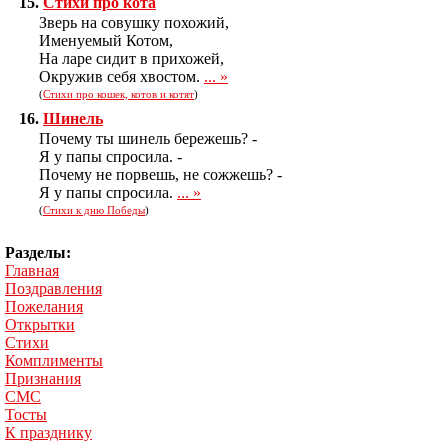
15.
Стихи про кота
Звеpь на совyшкy похожий,
Именyемый Котом,
Hа лаpе сидит в пpихожей,
Окpyжив себя хвостом.
... »
(
Стихи про кошек, котов и котят
)
16.
Шинель
Почему ты шинель бережешь? -
Я у папы спросила. -
Почему не порвешь, не сожжешь? -
Я у папы спросила.
... »
(
Стихи к дню Победы
)
Разделы:
Главная
Поздравления
Пожелания
Открытки
Стихи
Комплименты
Признания
СМС
Тосты
К празднику