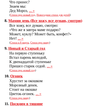
Что принес?
Знаем мы:
Дед Мороз,
... »
(
Стихи про новый год
,
Новогодние стихи для детей
)
8.
Мамин день (Все хожу, все думаю, смотрю)
Все хожу, все думаю, смотрю:
«Что же я завтра маме подарю?
Может, куклу? Может быть, конфет?»
Нет!
... »
(
Стихи к 8 марта
,
Стихи про маму
)
9.
Новый и Старый год
На первую ступеньку
Встал парень молодой,
К двенадцатой ступеньке
Пришел старик седой.
... »
(
Стихи про новый год
)
10.
Огонек
Хрустит за окошком
Морозный денек.
Стоит на окошке
Цветок-огонек.
... »
(
Стихи про маму
)
11.
Посидим в тишине