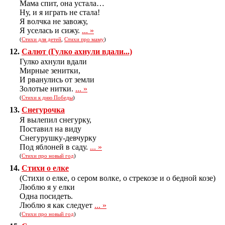
Мама спит, она устала…
Ну, и я играть не стала!
Я волчка не завожу,
Я уселась и сижу.
... »
(
Стихи для детей
,
Стихи про маму
)
12.
Салют (Гулко ахнули вдали...)
Гулко ахнули вдали
Мирные зенитки,
И рванулись от земли
Золотые нитки.
... »
(
Стихи к дню Победы
)
13.
Снегурочка
Я вылепил снегурку,
Поставил на виду
Снегурушку-девчурку
Под яблоней в саду.
... »
(
Стихи про новый год
)
14.
Стихи о елке
(Стихи о елке, о сером волке, о стрекозе и о бедной козе)
Люблю я у елки
Одна посидеть.
Люблю я как следует
... »
(
Стихи про новый год
)