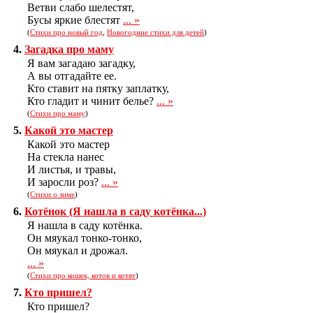
Ветви слабо шелестят,
Бусы яркие блестят
... »
(
Стихи про новый год
,
Новогодние стихи для детей
)
4.
Загадка про маму
Я вам загадаю загадку,
А вы отгадайте ее.
Кто ставит на пятку заплатку,
Кто гладит и чинит белье?
... »
(
Стихи про маму
)
5.
Какой это мастер
Какой это мастер
На стекла нанес
И листья, и травы,
И заросли роз?
... »
(
Стихи о зиме
)
6.
Котёнок (Я нашла в саду котёнка...)
Я нашла в саду котёнка.
Он мяукал тонко-тонко,
Он мяукал и дрожал.
... »
(
Стихи про кошек, котов и котят
)
7.
Кто пришел?
Кто пришел?