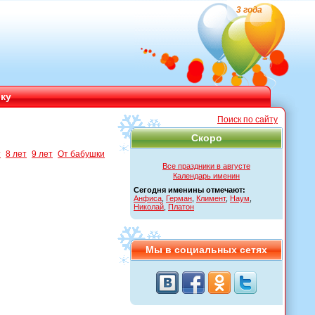
3 года
ику
Поиск по сайту
Скоро
т
8 лет
9 лет
От бабушки
Все праздники в августе
Календарь именин
Сегодня именины отмечают:
Анфиса
,
Герман
,
Климент
,
Наум
,
Николай
,
Платон
Мы в социальных сетях