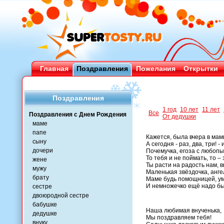
Главная
Поздравления
Пожелания
Открытки
Поздравления
1 год
10 лет
11 лет
Все
Поздравления с Днем Рождения
От дедушки
маме
папе
Кажется, была вчера в мам
сыну
А сегодня - раз, два, три! -
дочери
Почемучка, егоза с любоп
То тебя и не поймать, то –
жене
Ты расти на радость нам, 
мужу
Маленькая звёздочка, анг
брату
Маме будь помощницей, ум
И немножечко ещё надо бы
сестре
двоюродной сестре
бабушке
Наша любимая внученька,
дедушке
Мы поздравляем тебя!
внуку