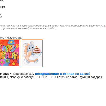
ом
ным
,
 ©
дения внучке на 3 года написаны специально для праздничного портала SuperTosty.ru
 при наличии активной ссылки на наш сайт.
тку и получить код
поздравление в стихах на заказ!
вление?
Предлагаем Вам
длины, любому человеку ПЕРСОНАЛЬНО! Стихи на заказ - лучший подарок!