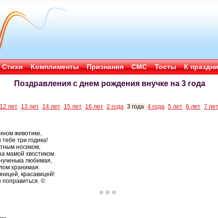
Стихи
Комплименты
Признания
СМС
Тосты
К праздн
Поздравления с днем рождения внучке на 3 года
12 лет
13 лет
14 лет
15 лет
16 лет
2 года
3 года
4 года
5 лет
6 лет
7 ле
ином животике,
 и тебе три годика!
ытным носиком,
 за мамой хвостиком.
внученька любимая,
елом хранимая.
ницей, красавицей!
 поправиться. ©