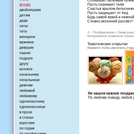
Солнышко ласковым лучик
внучке
Пусть согревает тебя.
Счастья крылом белоснеж
двойняшкам
Пусть защищает от бед.
детям
Будь самой яркой и нежной
дяде
Словно весенний рассвет!
зятю
тёте
© - Поздравления с днем рож
Копирование возможно только
женщине
мужчине
Тематические открытки:
девушке
Нажмите чтобы увеличить откры
парню
подруге
другу
коллеге
начальнику
начальнице
девочке
любимой
Не нашли нужное поздра
любимому
По любому поводу, любой 
однокласснику
однокласснице
в прозе
в стихах
короткие
по годам
по профессиям