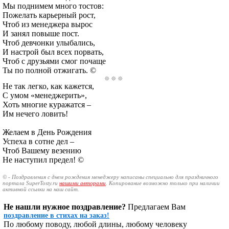
Мы поднимем много тостов:
Пожелать карьерный рост,
Чтоб из менеджера вырос
И занял повыше пост.
Чтоб девчонки улыбались,
И настрой был всех порвать,
Чтоб с друзьями смог почаще
Ты по полной отжигать. ©
Не так легко, как кажется,
С умом «менеджерить»,
Хоть многие куражатся –
Им нечего ловить!
Желаем в День Рождения
Успеха в сотне дел –
Чтоб Вашему везению
Не наступил предел! ©
© - Поздравления с днем рождения менеджеру написаны специально для праздничного
портала SuperTosty.ru
нашими авторами
. Копирование возможно только при наличии
активной ссылки на наш сайт.
Не нашли нужное поздравление?
Предлагаем Вам
поздравление в стихах на заказ!
По любому поводу, любой длины, любому человеку