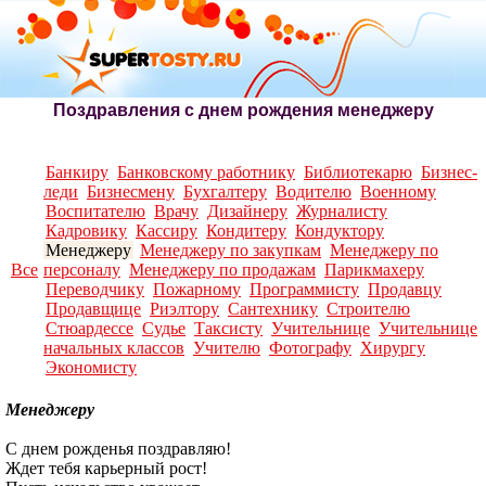
Поздравления с днем рождения менеджеру
Банкиру
Банковскому работнику
Библиотекарю
Бизнес-
леди
Бизнесмену
Бухгалтеру
Водителю
Военному
Воспитателю
Врачу
Дизайнеру
Журналисту
Кадровику
Кассиру
Кондитеру
Кондуктору
Менеджеру
Менеджеру по закупкам
Менеджеру по
Все
персоналу
Менеджеру по продажам
Парикмахеру
Переводчику
Пожарному
Программисту
Продавцу
Продавщице
Риэлтору
Сантехнику
Строителю
Стюардессе
Судье
Таксисту
Учительнице
Учительнице
начальных классов
Учителю
Фотографу
Хирургу
Экономисту
Менеджеру
С днем рожденья поздравляю!
Ждет тебя карьерный рост!