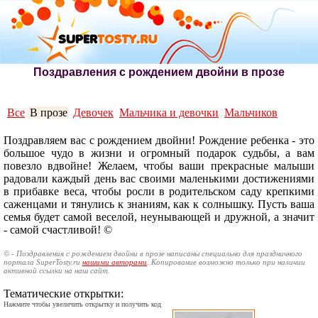
Поздравления с рождением двойни в прозе
Все
В прозе
Девочек
Мальчика и девочки
Мальчиков
Поздравляем вас с рождением двойни! Рождение ребенка - это
большое чудо в жизни и огромный подарок судьбы, а вам
повезло вдвойне! Желаем, чтобы ваши прекрасные малыши
радовали каждый день вас своими маленькими достижениями
в прибавке веса, чтобы росли в родительском саду крепкими
саженцами и тянулись к знаниям, как к солнышку. Пусть ваша
семья будет самой веселой, неунывающей и дружной, а значит
- самой счастливой! ©
© - Поздравления с рождением двойни в прозе написаны специально для праздничного
портала SuperTosty.ru
нашими авторами
. Копирование возможно только при наличии
активной ссылки на наш сайт.
Тематические открытки:
Нажмите чтобы увеличить открытку и получить код