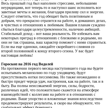
Весь прошлый год был наполнен стрессами, небольшими
неурядицами, вот теперь-то и наступил шанс исполнить все
заветные мечты и желания, благодаря приливу сил и энергии.
Следует отметить, что год обещает быть позитивным и
добрым, что прекрасно отразится на работе, в домашних делах,
в чувствах и отношениях к любимым. Вашим планам суждено
сбыться благодаря целеустремленности, наличию амбиций.
Стабильный доход – вот ваша реальность. Не избежать вам
некоторых преград в отношениях с близкими и родными, но
они не так страшны, ваш характер поможет с ними справиться.
Если вы еще одиноки, ожидайте скорейшего слияния со
второй половинкой к концу второго сезона. У вас будет
настоящая любовь!
Гороскоп на 2016 год Водолей
На протяжении первого месяца наступившего года вы будете
испытывать меланхолию по году уходящему, будут
присутствовать нотки пессимизма. Но также неожиданно и
быстро придет череда удач, настроения, как на работе, так и в
быту. Вы полны неиссякаемой энергии, силы, бодрости,
различных идей, что положительно скажется на атмосфере
взаимодействий с коллегами на работе и в отношениях с
родными. Ваше упорство и вложенные знания впоследствии
продемонстрируют результаты, и скоро вы обнаружите, что
срабатывает эффект бумеранга.