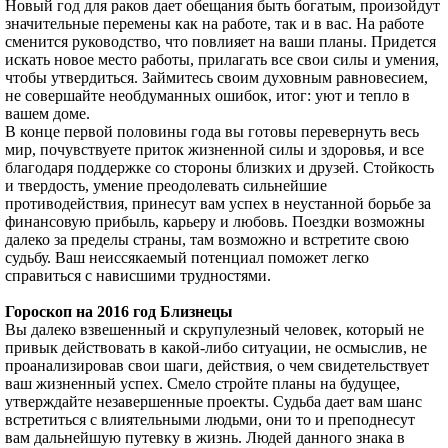
Новый год для раков дает обещания быть богатым, произойдут
значительные перемены как на работе, так и в вас. На работе
сменится руководство, что повлияет на ваши планы. Придется
искать новое место работы, прилагать все свои силы и умения,
чтобы утвердиться. Займитесь своим духовным равновесием,
не совершайте необдуманных ошибок, итог: уют и тепло в
вашем доме.
В конце первой половины года вы готовы перевернуть весь
мир, почувствуете приток жизненной силы и здоровья, и все
благодаря поддержке со стороны близких и друзей. Стойкость
и твердость, умение преодолевать сильнейшие
противодействия, принесут вам успех в неустанной борьбе за
финансовую прибыль, карьеру и любовь. Поездки возможны
далеко за пределы страны, там возможно и встретите свою
судьбу. Ваш неиссякаемый потенциал поможет легко
справиться с нависшими трудностями.
Гороскоп на 2016 год Близнецы
Вы далеко взвешенный и скрупулезный человек, который не
привык действовать в какой-либо ситуации, не осмыслив, не
проанализировав свои шаги, действия, о чем свидетельствует
ваш жизненный успех. Смело стройте планы на будущее,
утверждайте незавершенные проекты. Судьба дает вам шанс
встретиться с влиятельными людьми, они то и преподнесут
вам дальнейшую путевку в жизнь. Людей данного знака в