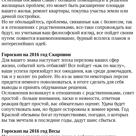
жилищных проблем; это может быть расширение площади
вашего жилья, ремонт квартиры, покупка участка земли или
дачной постройки.
Но не обольщайтесь, проблемы, связанные как с бизнесом, так
и в отношениях с родственниками, все-таки сопровождать вас
будут, но учитывая ваш философский взгляд, все пойдет своим
путем: появится взаимопонимание, бурный всплеск планов и
интереснейших идей.
Гороскоп на 2016 год Скорпион
Для вашего знака наступает эпоха перелома ваших сфер
жизни, событий хоть отбавляй! Все пойдет «как по маслу»,
ваши успехи превзойдут все ожидания, как среди домочадцев,
так и у коллег по работе. Но из-за зависти некоторых персон
придется немного поволноваться, в итоге сделать для себя
выводы и принять обдуманные решения.
Осложнения возникнут в отношениях с родственниками, совет
простой - больше внимания, ласки и нежности, ответная
реакция будет простой, вас обязательно оценят. Удача будет
сопутствовать вам, но будьте осторожны в зимнее время. Год
Красной обезьяны богат путешествиями, поездки, о которых
вы так мечтали в последние годы, дадут шанс сбыться.
Гороскоп на 2016 год Весы