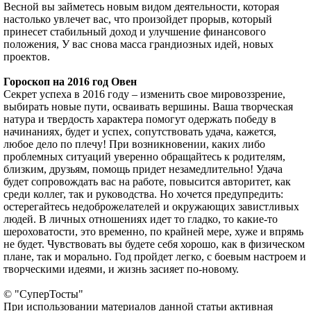
Весной вы займетесь новым видом деятельности, которая
настолько увлечет вас, что произойдет прорыв, который
принесет стабильный доход и улучшение финансового
положения, У вас снова масса грандиозных идей, новых
проектов.
Гороскоп на 2016 год Овен
Секрет успеха в 2016 году – изменить свое мировоззрение,
выбирать новые пути, осваивать вершины. Ваша творческая
натура и твердость характера помогут одержать победу в
начинаниях, будет и успех, сопутствовать удача, кажется,
любое дело по плечу! При возникновении, каких либо
проблемных ситуаций уверенно обращайтесь к родителям,
близким, друзьям, помощь придет незамедлительно! Удача
будет сопровождать вас на работе, повысится авторитет, как
среди коллег, так и руководства. Но хочется предупредить:
остерегайтесь недоброжелателей и окружающих завистливых
людей. В личных отношениях идет то гладко, то какие-то
шероховатости, это временно, по крайней мере, хуже и впрямь
не будет. Чувствовать вы будете себя хорошо, как в физическом
плане, так и морально. Год пройдет легко, с боевым настроем и
творческими идеями, и жизнь засияет по-новому.
© "СуперТосты"
При использовании материалов данной статьи активная