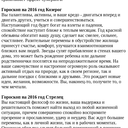
Гороскоп на 2016 год Козерог
Вы талантливы, активны, и ваше кредо - двигаться вперед и
двигать других, учиться и совершенствоваться.
Наступающий год будет богат на взлеты и падения,
спокойствие наступит ближе к теплым месяцам. Год красной
обезьяны обогатит вашу душу, сделает вас смелее, сильнее,
счастливее. Разительные перемены в обустройстве жилища
принесут счастье, комфорт, улучшатся взаимоотношения
близких вам людей. Звезды сулят прибавление в стенах вашего
дома, это может быть рождение ребенка или дальние
родственнички поселятся на непродолжительное время. На
ваше самочувствие и настроение огромную роль оказывают
активный отдых на природе, как в своем регионе, так и
дальние поездки с близкими и друзьями. Это рождает новые
идеи, желания, возможности. Вы, наконец-то, получите то, о
чем мечтали.
Гороскоп на 2016 год Стрелец
Вы настоящий философ по жизни, ваша выдержка и
решительность поможет найти выход из любой жизненной
ситуации, причем совершенно спокойно воспримите
презрение и прославление, удачу и неудачу. Вас ждут большие
перемены, как в личной жизни, так и в рабочих моментах.
Огненная обезьяна слывет большой помощницей в решении