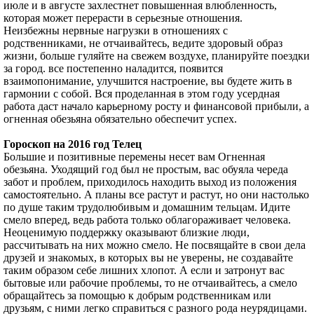
июле и в августе захлестнет повышенная влюбленность,
которая может перерасти в серьезные отношения.
Неизбежны нервные нагрузки в отношениях с
родственниками, не отчаивайтесь, ведите здоровый образ
жизни, больше гуляйте на свежем воздухе, планируйте поездки
за город. все постепенно наладится, появится
взаимопонимание, улучшится настроение, вы будете жить в
гармонии с собой. Вся проделанная в этом году усердная
работа даст начало карьерному росту и финансовой прибыли, а
огненная обезьяна обязательно обеспечит успех.
Гороскоп на 2016 год Телец
Большие и позитивные перемены несет вам Огненная
обезьяна. Уходящий год был не простым, вас обуяла череда
забот и проблем, приходилось находить выход из положения
самостоятельно. А планы все растут и растут, но они настолько
по душе таким трудолюбивым и домашним тельцам. Идите
смело вперед, ведь работа только облагораживает человека.
Неоценимую поддержку оказывают близкие люди,
рассчитывать на них можно смело. Не посвящайте в свои дела
друзей и знакомых, в которых вы не уверены, не создавайте
таким образом себе лишних хлопот. А если и затронут вас
бытовые или рабочие проблемы, то не отчаивайтесь, а смело
обращайтесь за помощью к добрым родственникам или
друзьям, с ними легко справиться с разного рода неурядицами.