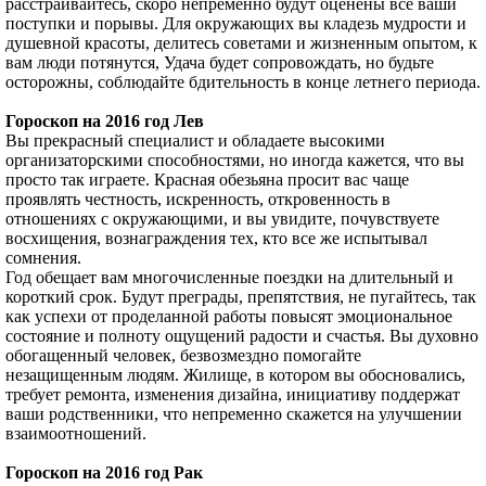
расстраивайтесь, скоро непременно будут оценены все ваши
поступки и порывы. Для окружающих вы кладезь мудрости и
душевной красоты, делитесь советами и жизненным опытом, к
вам люди потянутся, Удача будет сопровождать, но будьте
осторожны, соблюдайте бдительность в конце летнего периода.
Гороскоп на 2016 год Лев
Вы прекрасный специалист и обладаете высокими
организаторскими способностями, но иногда кажется, что вы
просто так играете. Красная обезьяна просит вас чаще
проявлять честность, искренность, откровенность в
отношениях с окружающими, и вы увидите, почувствуете
восхищения, вознаграждения тех, кто все же испытывал
сомнения.
Год обещает вам многочисленные поездки на длительный и
короткий срок. Будут преграды, препятствия, не пугайтесь, так
как успехи от проделанной работы повысят эмоциональное
состояние и полноту ощущений радости и счастья. Вы духовно
обогащенный человек, безвозмездно помогайте
незащищенным людям. Жилище, в котором вы обосновались,
требует ремонта, изменения дизайна, инициативу поддержат
ваши родственники, что непременно скажется на улучшении
взаимоотношений.
Гороскоп на 2016 год Рак