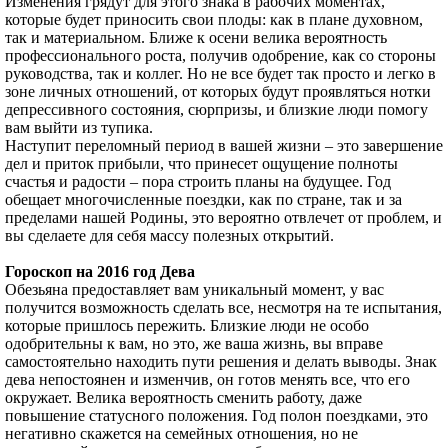
Изменения грядут для этого знака в рабочих моментах,
которые будет приносить свои плоды: как в плане духовном,
так и материальном. Ближе к осени велика вероятность
профессионального роста, получив одобрение, как со стороны
руководства, так и коллег. Но не все будет так просто и легко в
зоне личных отношений, от которых будут проявляться нотки
депрессивного состояния, сюрпризы, и близкие люди помогу
вам выйти из тупика.
Наступит переломный период в вашей жизни – это завершение
дел и приток прибыли, что принесет ощущение полноты
счастья и радости – пора строить планы на будущее. Год
обещает многочисленные поездки, как по стране, так и за
пределами нашей Родины, это вероятно отвлечет от проблем, и
вы сделаете для себя массу полезных открытий.
Гороскоп на 2016 год Дева
Обезьяна предоставляет вам уникальный момент, у вас
получится возможность сделать все, несмотря на те испытания,
которые пришлось пережить. Близкие люди не особо
одобрительны к вам, но это, же ваша жизнь, вы вправе
самостоятельно находить пути решения и делать выводы. Знак
дева непостоянен и изменчив, он готов менять все, что его
окружает. Велика вероятность сменить работу, даже
повышение статусного положения. Год полон поездками, это
негативно скажется на семейных отношения, но не